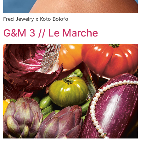
Fred Jewelry x Koto Bolofo
G&M 3 // Le Marche